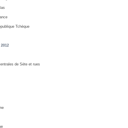
Bas
ance
publique Tchèque
2012
entrales de Sète et rues
ne
ue