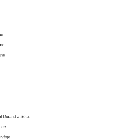
ue
gne
gne
l Durand à Sète.
nce
orvège