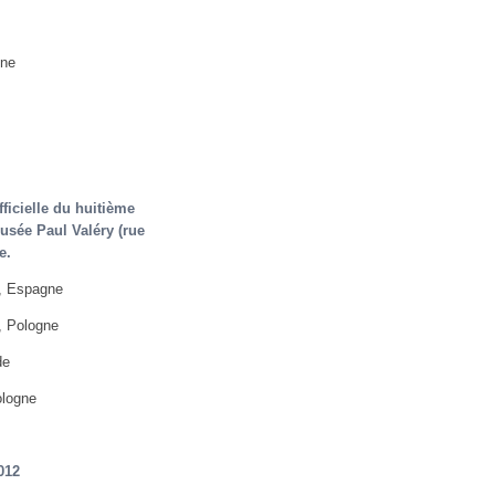
gne
icielle du huitième
Musée Paul Valéry (rue
e.
, Espagne
 Pologne
de
logne
012