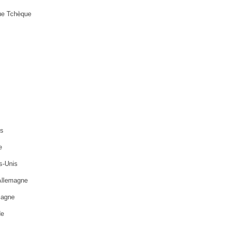
ue Tchèque
es
e
s-Unis
Allemagne
magne
de