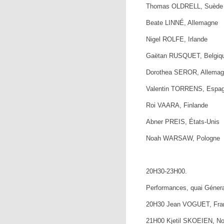
Thomas OLDRELL, Suède
Beate LINNÉ, Allemagne
Nigel ROLFE, Irlande
Gaëtan RUSQUET, Belgiq
Dorothea SEROR, Allema
Valentin TORRENS, Espa
Roi VAARA, Finlande
Abner PREIS, États-Unis
Noah WARSAW, Pologne
20H30-23H00.
Performances, quai Génera
20H30 Jean VOGUET, Fra
21H00 Kjetil SKOEIEN, N