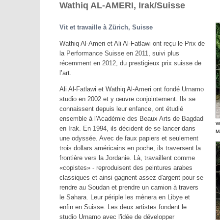
Wathiq AL-AMERI, Irak/Suisse
Vit et travaille à Zürich, Suisse
Wathiq Al-Ameri et Ali Al-Fatlawi ont reçu le Prix de
la Performance Suisse en 2011, suivi plus
récemment en 2012, du prestigieux prix suisse de
l’art.
Ali Al-Fatlawi et Wathiq Al-Ameri ont fondé Urnamo
studio en 2002 et y œuvre conjointement. Ils se
connaissent depuis leur enfance, ont étudié
ensemble à l'Académie des Beaux Arts de Bagdad
W
en Irak. En 1994, ils décident de se lancer dans
M
une odyssée. Avec de faux papiers et seulement
trois dollars américains en poche, ils traversent la
frontière vers la Jordanie. Là, travaillent comme
«copistes» - reproduisent des peintures arabes
classiques et ainsi gagnent assez d'argent pour se
rendre au Soudan et prendre un camion à travers
le Sahara. Leur périple les mènera en Libye et
enfin en Suisse. Les deux artistes fondent le
studio Urnamo avec l'idée de développer