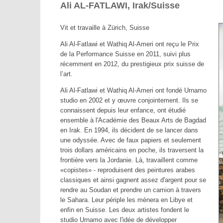
Ali AL-FATLAWI, Irak/Suisse
Vit et travaille à Zürich, Suisse
Ali Al-Fatlawi et Wathiq Al-Ameri ont reçu le Prix
de la Performance Suisse en 2011, suivi plus
récemment en 2012, du prestigieux prix suisse de
l’art.
Ali Al-Fatlawi et Wathiq Al-Ameri ont fondé Urnamo
studio en 2002 et y œuvre conjointement. Ils se
connaissent depuis leur enfance, ont étudié
ensemble à l'Académie des Beaux Arts de Bagdad
en Irak. En 1994, ils décident de se lancer dans
une odyssée. Avec de faux papiers et seulement
trois dollars américains en poche, ils traversent la
frontière vers la Jordanie. Là, travaillent comme
«copistes» - reproduisent des peintures arabes
classiques et ainsi gagnent assez d'argent pour se
rendre au Soudan et prendre un camion à travers
le Sahara. Leur périple les mènera en Libye et
enfin en Suisse. Les deux artistes fondent le
studio Urnamo avec l'idée de développer