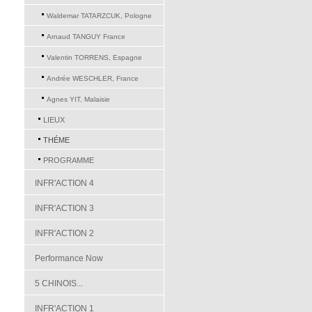
Waldemar TATARZCUK, Pologne
Arnaud TANGUY France
Valentin TORRENS, Espagne
Andrée WESCHLER, France
Agnes YIT, Malaisie
LIEUX
THÉME
PROGRAMME
INFR'ACTION 4
INFR'ACTION 3
INFR'ACTION 2
Performance Now
5 CHINOIS...
INFR'ACTION 1