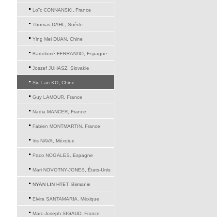
Loïc CONNANSKI, France
Thomas DAHL, Suède
Ying Mei DUAN, Chine
Bartolomé FERRANDO, Espagne
Joszef JUHASZ, Slovakie
Siu Lan KO, Chine
Guy LAMOUR, France
Nadia MANCER, France
Fabien MONTMARTIN, France
Iris NAVA, Méxqiue
Paco NOGALES, Espagne
Mari NOVOTNY-JONES, États-Unis
NYAN LIN HTET, Birmanie
Elvira SANTAMARIA, Méxique
Marc-Joseph SIGAUD, France