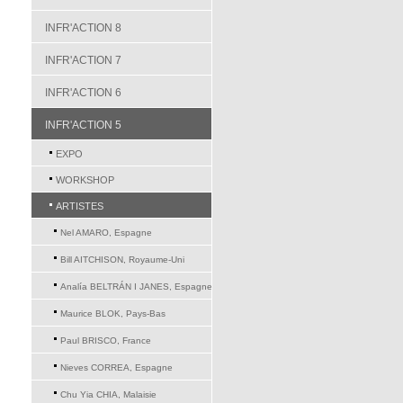
INFR'ACTION 8
INFR'ACTION 7
INFR'ACTION 6
INFR'ACTION 5
EXPO
WORKSHOP
ARTISTES
Nel AMARO, Espagne
Bill AITCHISON, Royaume-Uni
Analía BELTRÁN I JANES, Espagne
Maurice BLOK, Pays-Bas
Paul BRISCO, France
Nieves CORREA, Espagne
Chu Yia CHIA, Malaisie