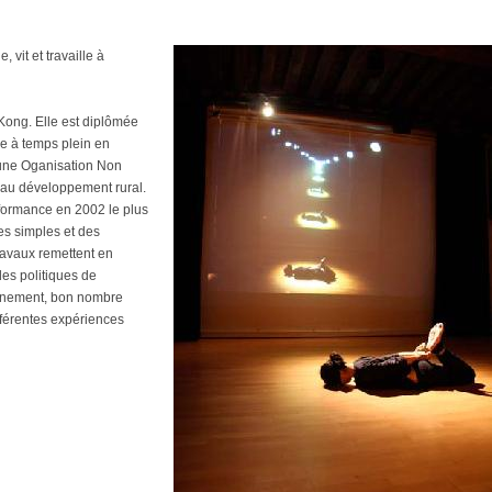
vit et travaille à
Kong. Elle est diplômée
re à temps plein en
 une Oganisation Non
 au développement rural.
erformance en 2002 le plus
es simples et des
ravaux remettent en
des politiques de
rnement, bon nombre
ifférentes expériences