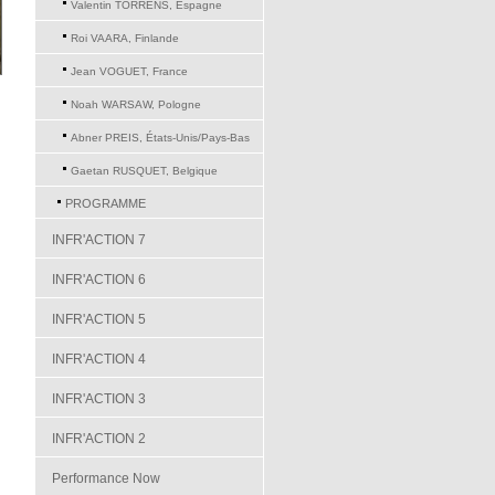
Valentin TORRENS, Espagne
Roi VAARA, Finlande
Jean VOGUET, France
Noah WARSAW, Pologne
Abner PREIS, États-Unis/Pays-Bas
Gaetan RUSQUET, Belgique
PROGRAMME
INFR'ACTION 7
INFR'ACTION 6
INFR'ACTION 5
INFR'ACTION 4
INFR'ACTION 3
INFR'ACTION 2
Performance Now