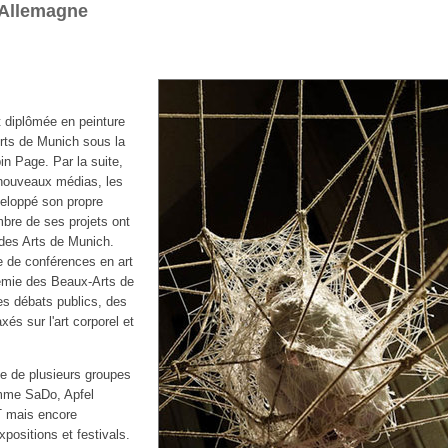
Allemagne
 diplômée en peinture
rts de Munich sous la
in Page. Par la suite,
s nouveaux médias, les
veloppé son propre
bre de ses projets ont
 des Arts de Munich.
e de conférences en art
émie des Beaux-Arts de
des débats publics, des
és sur l'art corporel et
.
ne de plusieurs groupes
omme SaDo, Apfel
 mais encore
positions et festivals.