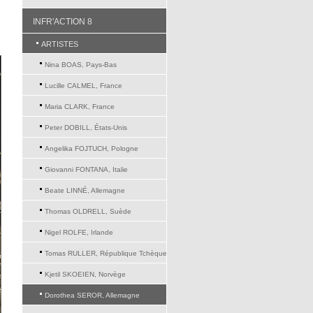
INFR'ACTION 8
ARTISTES
Nina BOAS, Pays-Bas
Lucille CALMEL, France
Maria CLARK, France
Peter DOBILL, États-Unis
Angelika FOJTUCH, Pologne
Giovanni FONTANA, Italie
Beate LINNÉ, Allemagne
Thomas OLDRELL, Suède
Nigel ROLFE, Irlande
Tomas RULLER, République Tchèque
Kjetil SKOEIEN, Norvège
Dorothea SEROR, Allemagne