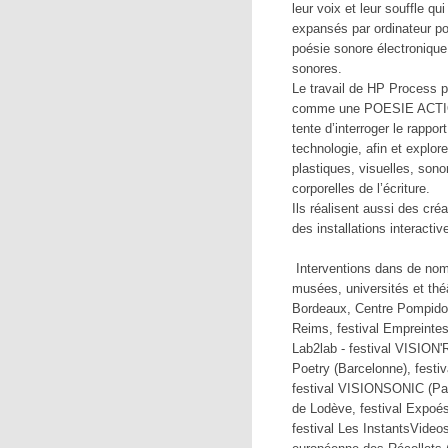
leur voix et leur souffle qu
expansés par ordinateur po
poésie sonore électroniqu
sonores.
Le travail de HP Process po
comme une POESIE ACTI
tente d’interroger le rappor
technologie, afin et explor
plastiques, visuelles, son
corporelles de l’écriture.
Ils réalisent aussi des cré
des installations interactiv
Interventions dans de nom
musées, universités et th
Bordeaux, Centre Pompido
Reims, festival Empreinte
Lab2lab - festival VISION'R
Poetry (Barcelonne), festi
festival VISIONSONIC (Pari
de Lodève, festival Expoés
festival Les InstantsVideos