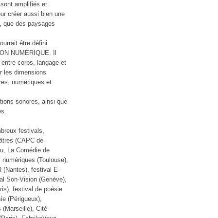
i sont amplifiés et
ur créer aussi bien une
e, que des paysages
urrait être défini
ON NUMÉRIQUE. Il
t entre corps, langage et
er les dimensions
ores, numériques et
ations sonores, ainsi que
es.
breux festivals,
éâtres (CAPC de
u, La Comédie de
s numériques (Toulouse),
 (Nantes), festival E-
val Son-Vision (Genève),
s), festival de poésie
ie (Périgueux),
 (Marseille), Cité