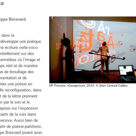
ce
lippe Boisnard
 dans la
i développe une pratique
ne écriture verbi-voco-
sentiellement sur des
ermédias où l’image et
ps réel et de manière
ue de brouillage des
ésentation et de
créer une poésie en
HP Process. rÇsurgences.
2010.
© Jean Cerezal Callizo.
e reconfiguration, dans
t de la lettre prennent
n par le son et le
repose sur l’expansion
artir de la voix dans
mersive. Aussi bien de
tir de poésie-partitions,
ppe Boisnard jouent avec