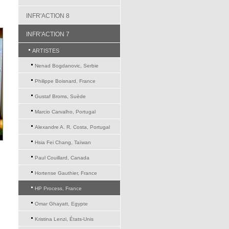
INFR'ACTION 8
INFR'ACTION 7
ARTISTES
Nenad Bogdanovic, Serbie
Philippe Boisnard, France
Gustaf Broms, Suède
Marcio Carvalho, Portugal
Alexandre A. R. Costa, Portugal
Hsia Fei Chang, Taïwan
Paul Couillard, Canada
Hortense Gauthier, France
HP Process, France
Omar Ghayatt, Egypte
Kristina Lenzi, États-Unis