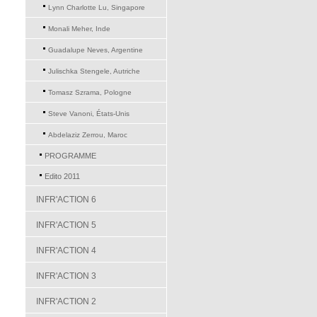
Lynn Charlotte Lu, Singapore
Monali Meher, Inde
Guadalupe Neves, Argentine
Julischka Stengele, Autriche
Tomasz Szrama, Pologne
Steve Vanoni, États-Unis
Abdelaziz Zerrou, Maroc
PROGRAMME
Edito 2011
INFR'ACTION 6
INFR'ACTION 5
INFR'ACTION 4
INFR'ACTION 3
INFR'ACTION 2