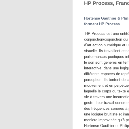
HP Process, Fran
Hortense Gauthier & Phi
forment HP Process
HP Process est une entité
conjonction/disjonction qu
d’art action numérique et u
visuelle. Ils travaillent es
performances poétiques int
le son sont générés en tem
interactive, dans une logiq
différents espaces de repr
perception. Ils tentent de 
mouvement et en perpétuell
laquelle le corps du texte e
vie à travers une incarnatio
geste. Leur travail sonore 
des fréquences sonores à p
une logique bruitiste et im
manière improvisée qu’à par
Hortense Gauthier et Phili