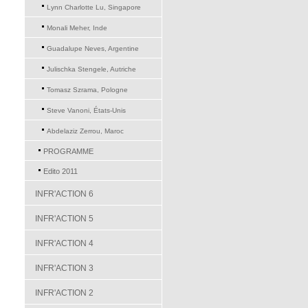
Lynn Charlotte Lu, Singapore
Monali Meher, Inde
Guadalupe Neves, Argentine
Julischka Stengele, Autriche
Tomasz Szrama, Pologne
Steve Vanoni, États-Unis
Abdelaziz Zerrou, Maroc
PROGRAMME
Edito 2011
INFR'ACTION 6
INFR'ACTION 5
INFR'ACTION 4
INFR'ACTION 3
INFR'ACTION 2