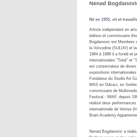
Nenad Bogdanovic
Né en 1955, vit et travail
Artiste indépendant en art
éditeur et commissaire d'e
Bogdanovic est Membres de
la Voïvodine (SULUV) et l
1984 à 1988 il a fondé et p
internationales "Total" et 
est conservateur de divers 
expositions internationale
Fondateur du Studio Art Ga
MAS en Odzaci, en Serbie.
commissaire de Multimedial
Festival - IMAF, depuis 1
réalisé deux performances 
internationale de Venise (In
Brain Academy Appartemen
Nenad Bogdanovic a réalis