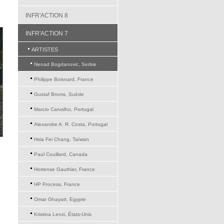
INFR'ACTION 8
INFR'ACTION 7
ARTISTES
Nenad Bogdanovic, Serbie
Philippe Boisnard, France
Gustaf Broms, Suède
Marcio Carvalho, Portugal
Alexandre A. R. Costa, Portugal
Hsia Fei Chang, Taïwan
Paul Couillard, Canada
Hortense Gauthier, France
HP Process, France
Omar Ghayatt, Egypte
Kristina Lenzi, États-Unis